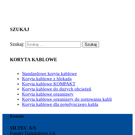
SZUKAJ
Szukaj:
KORYTA KABLOWE
Standardowe koryta kablowe
Koryta kablowe z blokadą
Koryta kablowe KOMPAKT
Koryta kablowe do dużych obciążeń
Koryta kablowe organizery
Koryta kablowe organizery do sortowania kabli
Koryta kablowe dla pojedynczego kabla
Kontakt
SILTEC A/S
Funder Dalgårdsvej 2-6