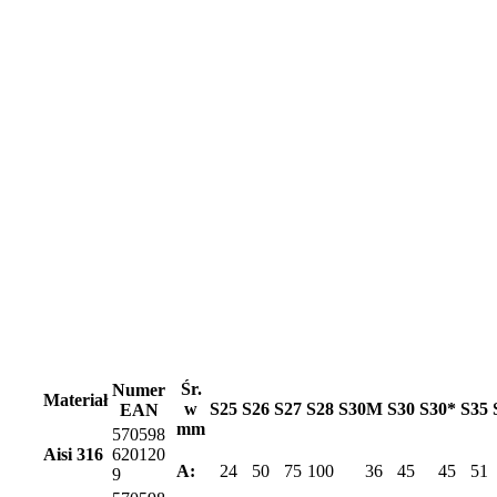
Śr.
Numer
Materiał
w
S25
S26
S27
S28
S30M
S30
S30*
S35
EAN
mm
570598
Aisi 316
620120
A:
24
50
75
100
36
45
45
51
9