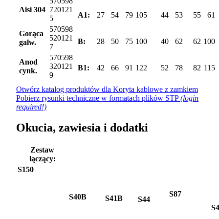
570598
Aisi 304
720121
A1:
27
54
79
105
44
53
55
61
5
570598
Gorąca
520121
B:
28
50
75
100
40
62
62
100
galw.
7
570598
Anod
320121
B1:
42
66
91
122
52
78
82
115
cynk.
9
Otwórz katalog produktów dla Koryta kablowe z zamkiem
Pobierz rysunki techniczne w formatach plików STP
(login
required!)
Okucia, zawiesia i dodatki
Zestaw
łączący:
S150
S87
S40B
S41B
S44
S