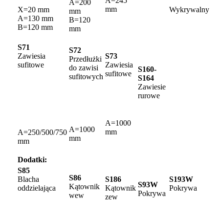
A=245
A=200
mm
X=20 mm
Wykrywalny
mm
A=130 mm
B=120
B=120 mm
mm
S71
S72
Zawiesia
S73
Przedłużki
sufitowe
Zawiesia
do zawisi
S160-
sufitowe
sufitowych
S164
Zawiesie
rurowe
A=1000
A=1000
mm
A=250/500/750
mm
mm
Dodatki:
S85
S86
Blacha
S186
S193W
S93W
Kątownik
oddzielająca
Kątownik
Pokrywa
Pokrywa
wew
zew