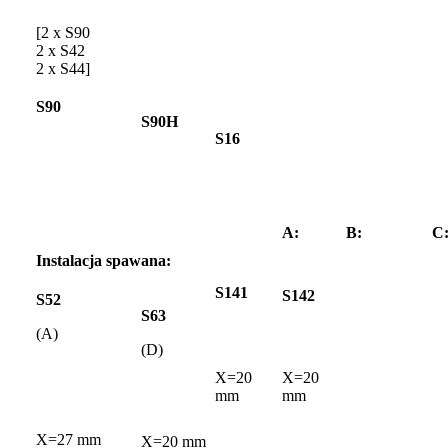
[2 x S90
2 x S42
2 x S44]
S90
S90H
S16
A:
B:
C
Instalacja spawana:
S141
S142
S52
S63
(A)
(D)
X=20
X=20
mm
mm
X=27 mm
X=20 mm