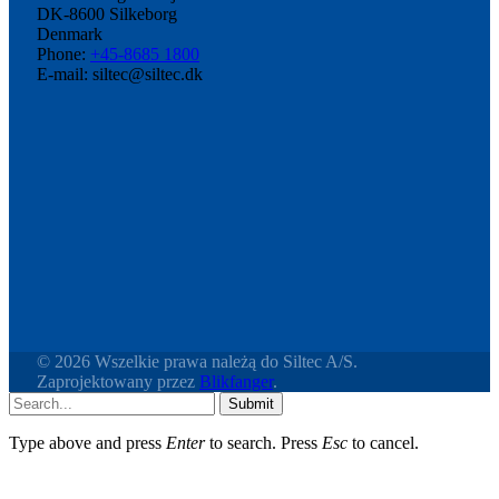
DK-8600 Silkeborg
Denmark
Phone:
+45-8685 1800
E-mail: siltec@siltec.dk
© 2026 Wszelkie prawa należą do Siltec A/S.
Zaprojektowany przez
Blikfanger
.
Submit
Type above and press
Enter
to search. Press
Esc
to cancel.