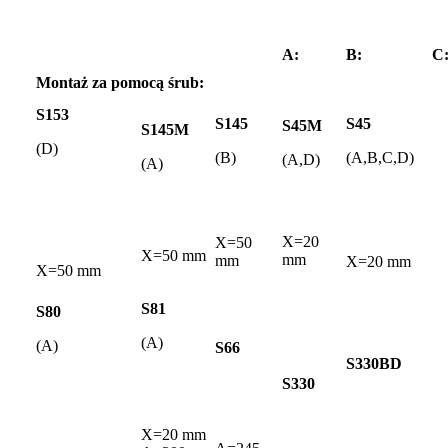
A:
B:
C
Montaż za pomocą śrub:
S153
S145
S45
S45M
S145M
(D)
(B)
(A,B,C,D)
(A,D)
(A)
X=20
X=50
X=50 mm
mm
mm
X=20 mm
X=50 mm
S81
S80
(A)
(A)
S66
S330BD
S330
X=20 mm