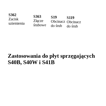
S362
S363
S19
S119
Zacisk
Złącze
Obcinacz
Obcinacz
uziemienia
śrubowe
do śrub
do śrub
Zastosowania do płyt sprzęgających
S40B, S40W i S41B