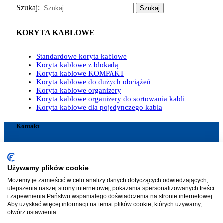
Szukaj:
KORYTA KABLOWE
Standardowe koryta kablowe
Koryta kablowe z blokadą
Koryta kablowe KOMPAKT
Koryta kablowe do dużych obciążeń
Koryta kablowe organizery
Koryta kablowe organizery do sortowania kabli
Koryta kablowe dla pojedynczego kabla
Kontakt
SILTEC A/S
Funder Dalgårdsvej 2-6
DK-8600 Silkeborg
Używamy plików cookie
Denmark
Możemy je zamieścić w celu analizy danych dotyczących odwiedzających,
Phone:
+45-8685 1800
ulepszenia naszej strony internetowej, pokazania spersonalizowanych treści
E-mail: siltec@siltec.dk
i zapewnienia Państwu wspaniałego doświadczenia na stronie internetowej.
Aby uzyskać więcej informacji na temat plików cookie, których używamy,
otwórz ustawienia.