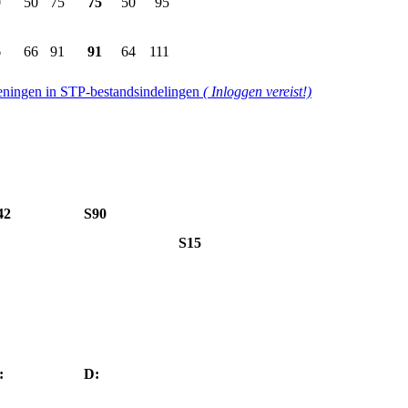
0
50
75
75
50
95
6
66
91
91
64
111
ningen in STP-bestandsindelingen
( Inloggen vereist!)
42
S90
S15
:
D: