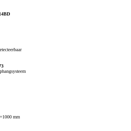
14BD
etecteerbaar
73
phangsysteem
=1000 mm