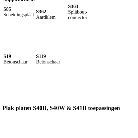
S363
S85
S362
Splitbout-
Scheidingsplaat
Aardklem
connector
S19
S119
Betonschaar
Betonschaar
Plak platen S40B, S40W & S41B toepassingen