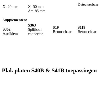
Detecteerbaar
X=20 mm
X=50 mm
A=185 mm
Supplementen:
S363
S19
S119
S362
Splitbout-
Betonschaar
Betonschaar
Aardklem
connector
Plak platen S40B & S41B toepassingen