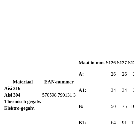
Maat in mm.
S126
S127
S1
A:
26
26
Materiaal
EAN-nummer
Aisi 316
A1:
34
34
Aisi 304
570598 790131 3
Thermisch gegalv.
B:
50
75
1
Elektro-gegalv.
B1:
64
91
1