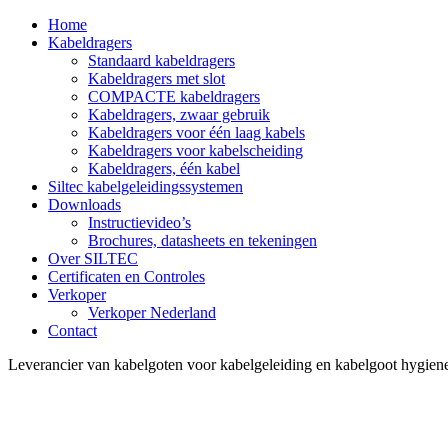
Home
Kabeldragers
Standaard kabeldragers
Kabeldragers met slot
COMPACTE kabeldragers
Kabeldragers, zwaar gebruik
Kabeldragers voor één laag kabels
Kabeldragers voor kabelscheiding
Kabeldragers, één kabel
Siltec kabelgeleidingssystemen
Downloads
Instructievideo’s
Brochures, datasheets en tekeningen
Over SILTEC
Certificaten en Controles
Verkoper
Verkoper Nederland
Contact
Leverancier van kabelgoten voor kabelgeleiding en kabelgoot hygiene