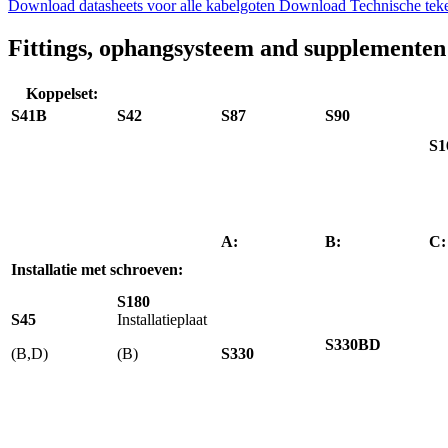
Download datasheets voor alle kabelgoten
Download Technische teke
Fittings, ophangsysteem and supplementen
Koppelset:
S41B
S42
S87
S90
S1
A:
B:
C:
Installatie met schroeven:
S180
S45
Installatieplaat
S330BD
(B,D)
(B)
S330