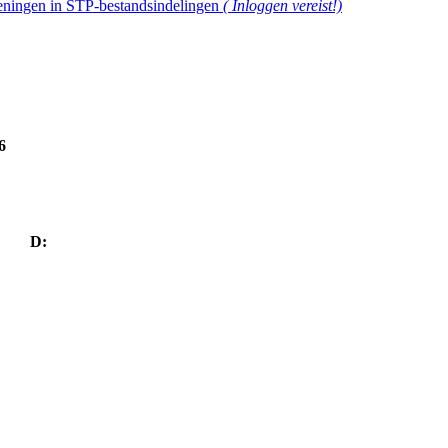
ningen in STP-bestandsindelingen
( Inloggen vereist!)
6
D: