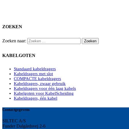
ZOEKEN
Zoeken naar:
KABELGOTEN
Standaard kabeldragers
Kabeldragers met slot
COMPACTE kabeldragers
Kabeldragers, zwaar gebruik
Kabeldragers voor één laag kabels
Kabelgoten voor KabelScheiding
Kabeldragers, één kabel
Contactgegevens
SILTEC A/S
Funder Dalgårdsvej 2-6